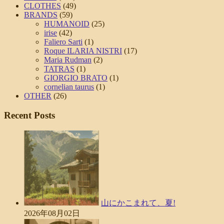
CLOTHES
(49)
BRANDS
(59)
HUMANOID
(25)
irise
(42)
Faliero Sarti
(1)
Roque ILARIA NISTRI
(17)
Maria Rudman
(2)
TATRAS
(1)
GIORGIO BRATO
(1)
cornelian taurus
(1)
OTHER
(26)
Recent Posts
山にかこまれて、夏!
2026年08月02日