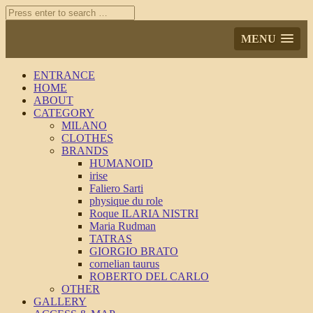
MENU
ENTRANCE
HOME
ABOUT
CATEGORY
MILANO
CLOTHES
BRANDS
HUMANOID
irise
Faliero Sarti
physique du role
Roque ILARIA NISTRI
Maria Rudman
TATRAS
GIORGIO BRATO
cornelian taurus
ROBERTO DEL CARLO
OTHER
GALLERY