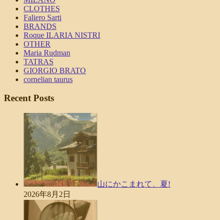
CLOTHES
Faliero Sarti
BRANDS
Roque ILARIA NISTRI
OTHER
Maria Rudman
TATRAS
GIORGIO BRATO
cornelian taurus
Recent Posts
山にかこまれて、夏!
2026年8月2日