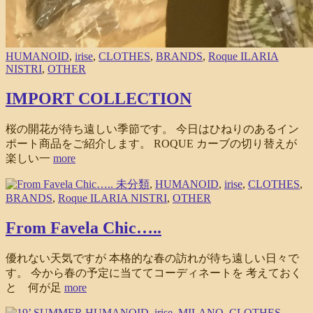
HUMANOID
,
irise
,
CLOTHES
,
BRANDS
,
Roque ILARIA
NISTRI
,
OTHER
IMPORT COLLECTION
桜の開花が待ち遠しい季節です。 今日はひねりのあるイン
ポート商品をご紹介します。 ROQUE カーブの切り替えが
楽しい一
more
未分類
,
HUMANOID
,
irise
,
CLOTHES
,
BRANDS
,
Roque ILARIA NISTRI
,
OTHER
From Favela Chic…..
優れない天気ですが 本格的な春の訪れが待ち遠しい日々で
す。 今から春の予定に当ててコーディネートを 考えておく
と 何が足
more
HUMANOID
,
irise
,
MILANO
,
CLOTHES
,