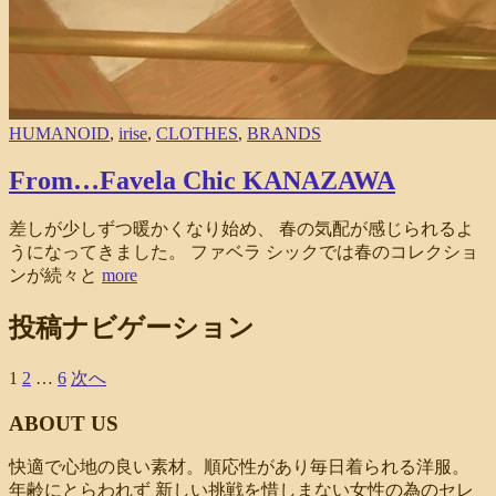
HUMANOID
,
irise
,
CLOTHES
,
BRANDS
From…Favela Chic KANAZAWA
差しが少しずつ暖かくなり始め、 春の気配が感じられるよ
うになってきました。 ファベラ シックでは春のコレクショ
ンが続々と
more
投稿ナビゲーション
1
2
…
6
次へ
ABOUT US
快適で心地の良い素材。順応性があり毎日着られる洋服。
年齢にとらわれず 新しい挑戦を惜しまない女性の為のセレ