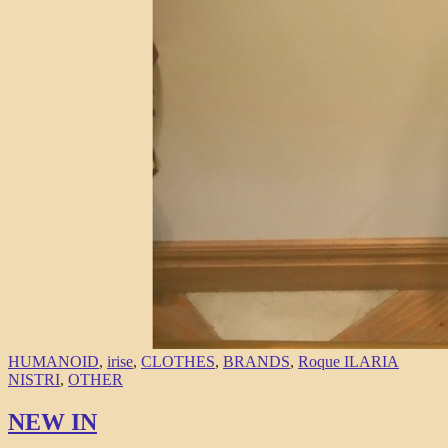
HUMANOID
,
irise
,
CLOTHES
,
BRANDS
,
Roque ILARIA
NISTRI
,
OTHER
NEW IN