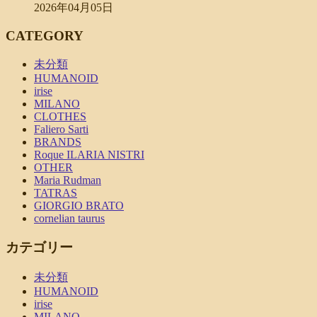
2026年04月05日
CATEGORY
未分類
HUMANOID
irise
MILANO
CLOTHES
Faliero Sarti
BRANDS
Roque ILARIA NISTRI
OTHER
Maria Rudman
TATRAS
GIORGIO BRATO
cornelian taurus
カテゴリー
未分類
HUMANOID
irise
MILANO