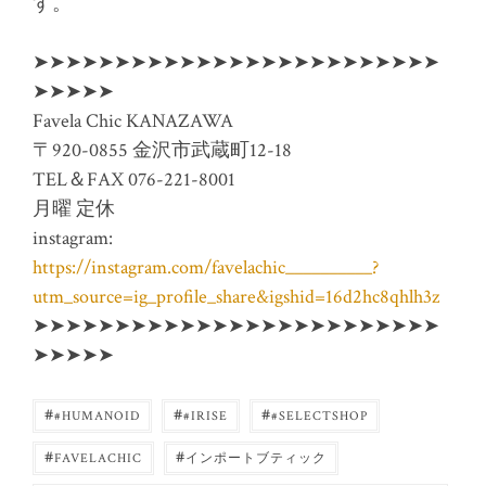
す。
➤➤➤➤➤➤➤➤➤➤➤➤➤➤➤➤➤➤➤➤➤➤➤➤➤
➤➤➤➤➤
Favela Chic KANAZAWA
〒920-0855 金沢市武蔵町12-18
TEL＆FAX 076-221-8001
月曜 定休
instagram:
https://instagram.com/favelachic__________?
utm_source=ig_profile_share&igshid=16d2hc8qhlh3z
➤➤➤➤➤➤➤➤➤➤➤➤➤➤➤➤➤➤➤➤➤➤➤➤➤
➤➤➤➤➤
#
#
#
#HUMANOID
#IRISE
#SELECTSHOP
#
#
FAVELACHIC
インポートブティック