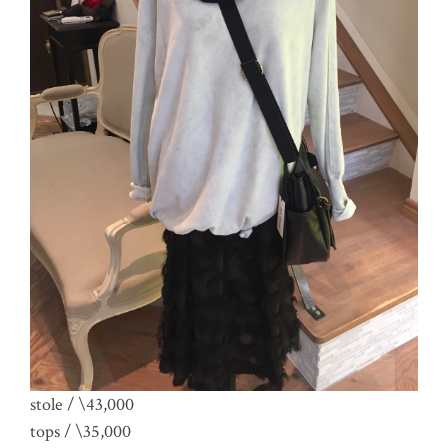
stole / \43,000
tops / \35,000