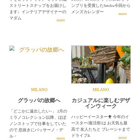
ストリートスナップをお届けし
ンプリを受賞したSetchu今回から
ます♩インテリアデザイナーの
メンズカレンダー
more
マダム
more
MILANO
MILANO
グラッパの故郷へ
カジュアルに楽しむデザ
インウィーク
「どこかに遠出したい~」 2月の
ハッピーイースター🐥 今年のイ
ミラノコレクション以降、ほぼ
ースター(復活祭)は お天気も最
ノンストップで仕事をしていた
高で 友人たちと ブレーシャまで
ので 息抜きにバッサーノ・デ
ドライブ&
ル・
more
more