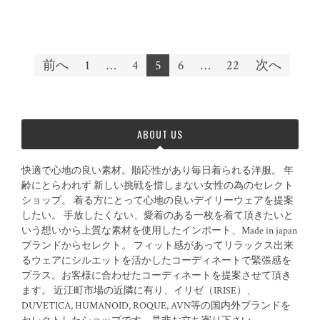
前へ
1
…
4
5
6
…
22
次へ
投稿ナビゲーション
ABOUT US
快適で心地の良い素材。順応性があり毎日着られる洋服。 年
齢にとらわれず 新しい挑戦を惜しまない女性の為のセレクト
ショップ。 着る方にとって心地の良いデイリーウェアを提案
したい。 手放したくない、愛着のある一枚を着て頂きたいと
いう想いから上質な素材を使用したインポート、Made in japan
ブランドからセレクト。 フィット感があってリラックス出来
るウェアにシルエットを活かしたコーディネートで緊張感を
プラス。お客様に合わせたコーディネートを提案させて頂き
ます。 近江町市場の近隣に有り、イリゼ（IRISE）、
DUVETICA, HUMANOID, ROQUE, AVN等の国内外ブランドを