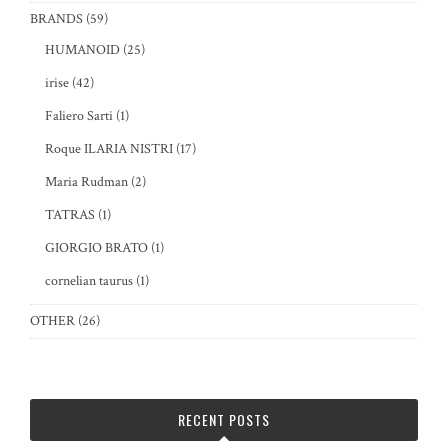
BRANDS
(59)
HUMANOID
(25)
irise
(42)
Faliero Sarti
(1)
Roque ILARIA NISTRI
(17)
Maria Rudman
(2)
TATRAS
(1)
GIORGIO BRATO
(1)
cornelian taurus
(1)
OTHER
(26)
RECENT POSTS