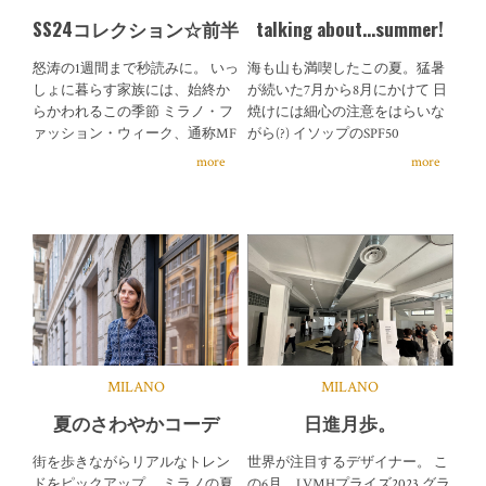
SS24コレクション☆前半
talking about…summer!
怒涛の1週間まで秒読みに。 いっ
海も山も満喫したこの夏。猛暑
しょに暮らす家族には、始終か
が続いた7月から8月にかけて 日
らかわれるこの季節 ミラノ・フ
焼けには細心の注意をはらいな
ァッション・ウィーク、通称MF
がら(?) イソップのSPF50
more
more
MILANO
MILANO
夏のさわやかコーデ
日進月歩。
街を歩きながらリアルなトレン
世界が注目するデザイナー。 こ
ドをピックアップ。 ミラノの夏
の6月、LVMHプライズ2023 グラ