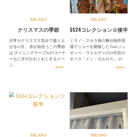
MILANO
MILANO
クリスマスの季節
SS24コレクション☆後半
日常がクリスマス気分で盛り上
ミラノ・スカラ座の舞台制作現
がる12月。 赤が似合うこの季節
場でショーを開催したTod’sジュ
は ダイニングテーブルのコーナ
ゼッペ・ヴェルディの23作目の
ーもにぎやかわくわくするイベ
オペラ「ドン・カルロス」 の
ン
more
more
MILANO
MILANO